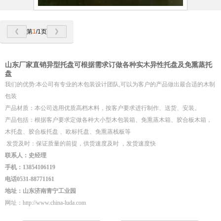
第
1
/1页
山东厂家直销异型托盘可根据需求订做各种实木异性托盘及免熏蒸托
盘
我们的优势:本公司有专业的木包装设计团队,可以为客户的产品做出最合适的木制
包装
产品材质：本公司选用优质高档木料，按客户要求进行制作、送货、安装。
产品包括：根据客户要求定做各种大小型木包装箱、免熏蒸木箱、胶合板木箱，
木托盘、胶合板托盘 、欧标托盘、免熏蒸栈板等
发货及时：保证质量的前提，供货速度及时 ，发货速度快
联系人：
史
经理
手机：
13854106119
电话
0531-88771161
地址：山东济南青宁工业园
网址：
http://www.china-luda.com